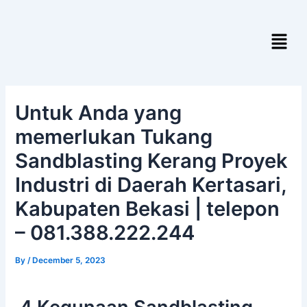
Skip
Post
to
navigation
Menu
content
Untuk Anda yang
memerlukan Tukang
Sandblasting Kerang Proyek
Industri di Daerah Kertasari,
Kabupaten Bekasi | telepon
– 081.388.222.244
By
/
December 5, 2023