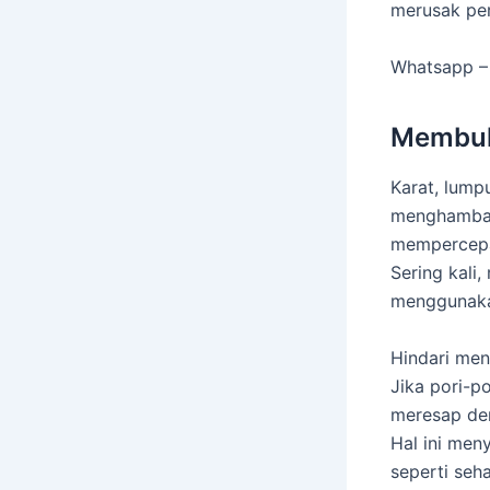
merusak per
Whatsapp –
Membuk
Karat, lump
menghambat 
mempercepa
Sering kali
menggunaka
Hindari men
Jika pori-p
meresap de
Hal ini men
seperti seh