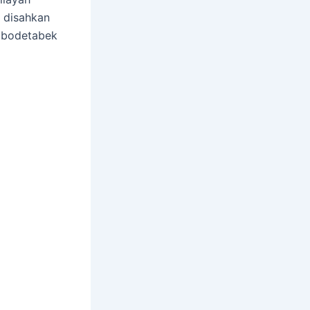
” disahkan
abodetabek