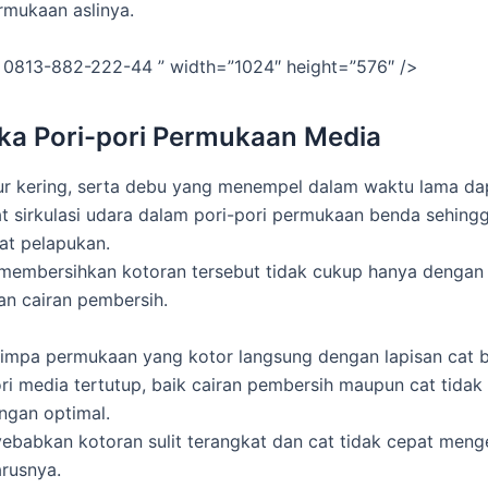
mukaan aslinya.
 0813-882-222-44 ” width=”1024″ height=”576″ />
a Pori-pori Permukaan Media
ur kering, serta debu yang menempel dalam waktu lama da
sirkulasi udara dalam pori-pori permukaan benda sehing
t pelapukan.
, membersihkan kotoran tersebut tidak cukup hanya dengan
n cairan pembersih.
impa permukaan yang kotor langsung dengan lapisan cat b
ori media tertutup, baik cairan pembersih maupun cat tidak
ngan optimal.
yebabkan kotoran sulit terangkat dan cat tidak cepat meng
arusnya.