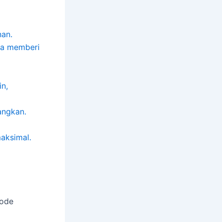
nan.
uga memberi
in,
angkan.
aksimal.
tode