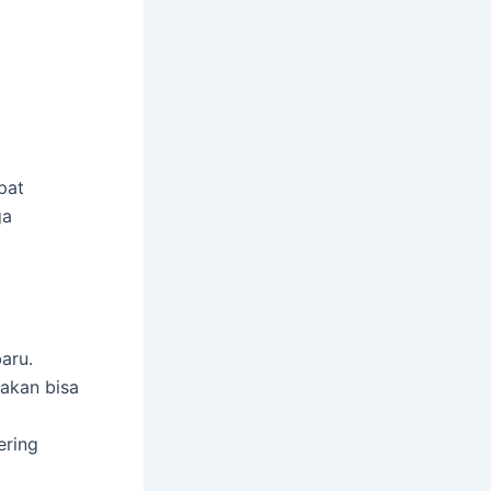
pat
ga
aru.
 akan bisa
ering