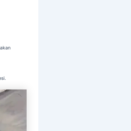
 akan
si.