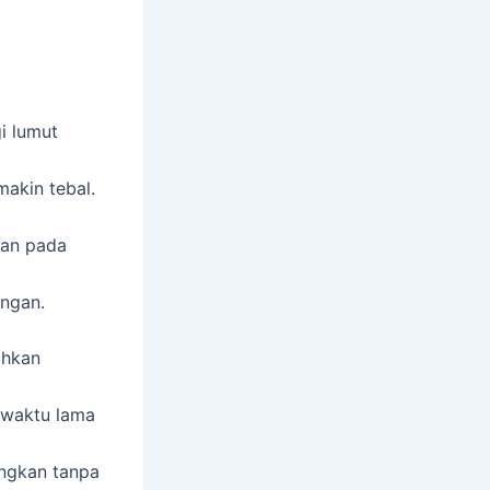
i lumut
akin tebal.
kan pada
ungan.
ihkan
 waktu lama
angkan tanpa