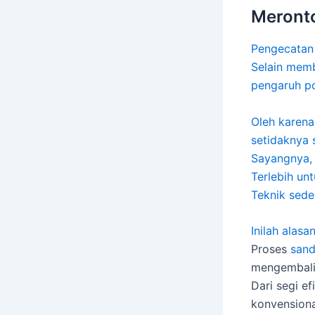
Meronto
Pengecatan 
Selain memb
pengaruh po
Oleh karena
setidaknya 
Sayangnya,
Terlebih un
Teknik sede
Inilah alas
Proses
sand
mengembalik
Dari segi ef
konvensiona