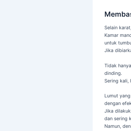
Membas
Selain karat
Kamar mandi
untuk tumb
Jika dibiar
Tidak hany
dinding.
Sering kali
Lumut yang
dengan efekt
Jika dilaku
dan sering 
Namun, deng