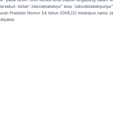
ersebut. Istilah “Jabodetabekjur” atau “Jabodetabekpunjur
turan Presiden Nomor 54 tahun 2008,[2] meskipun nama J
 dipakai.