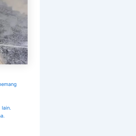
 memang
lain.
sa.