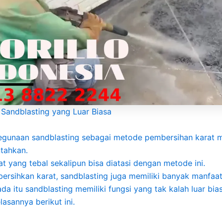
Sandblasting yang Luar Biasa
kegunaan sandblasting sebagai metode pembersihan karat
ntahkan.
at yang tebal sekalipun bisa diatasi dengan metode ini.
ersihkan karat, sandblasting juga memiliki banyak manfaat 
da itu sandblasting memiliki fungsi yang tak kalah luar bia
asannya berikut ini.