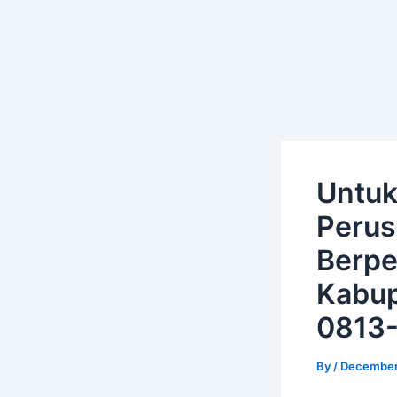
Skip
Post
to
navigation
content
Untuk
Perus
Berpe
Kabup
0813
By
/
December