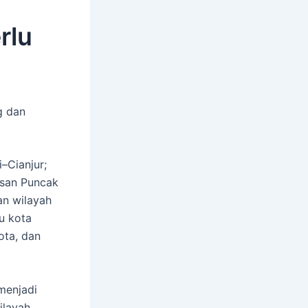
rlu
g dan
–Cianjur;
san Puncak
an wilayah
bu kota
ota, dan
 menjadi
ilayah