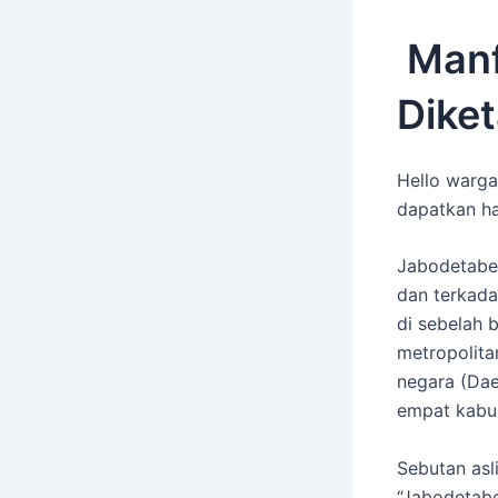
Manf
Diket
Hello warga
dapatkan ha
Jabodetabek
dan terkad
di sebelah 
metropolita
negara (Dae
empat kabup
Sebutan asl
“Jabodetabe