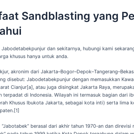
aat Sandblasting yang Pe
ahui
 Jabodetabekpunjur dan sekitarnya, hubungi kami sekaran
rga khusus hanya untuk anda.
jur, akronim dari Jakarta–Bogor–Depok–Tangerang–Bekasi
ang disebut: Jabodetabekpunjur dengan memasukkan Kawa
barat Cianjur[a], atau juga disingkat Jakarta Raya, merupak
n terpadat di Indonesia. Wilayah ini termasuk bagian dari i
rah Khusus Ibukota Jakarta, sebagai kota inti) serta lima k
aten.[1]
i “Jabotabek” berasal dari akhir tahun 1970-an dan direvisi
k” pada tahun 1999 ketika Kota Depok tergabung dalam w