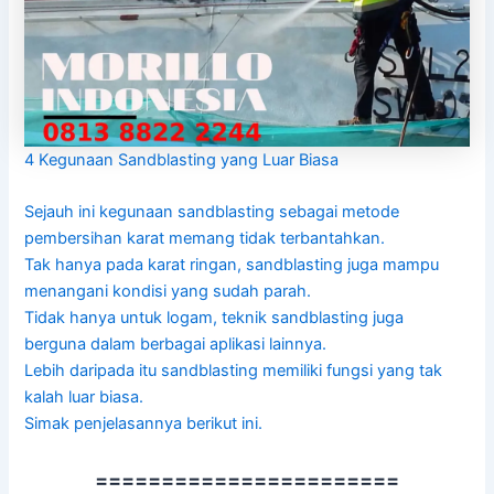
4 Kegunaan Sandblasting yang Luar Biasa
Sejauh ini kegunaan sandblasting sebagai metode
pembersihan karat memang tidak terbantahkan.
Tak hanya pada karat ringan, sandblasting juga mampu
menangani kondisi yang sudah parah.
Tidak hanya untuk logam, teknik sandblasting juga
berguna dalam berbagai aplikasi lainnya.
Lebih daripada itu sandblasting memiliki fungsi yang tak
kalah luar biasa.
Simak penjelasannya berikut ini.
=======================