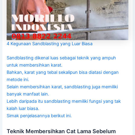
4 Kegunaan Sandblasting yang Luar Biasa
Sandblasting dikenal luas sebagai teknik yang ampuh
untuk membersihkan karat.
Bahkan, karat yang tebal sekalipun bisa diatasi dengan
metode ini.
Selain membersihkan karat, sandblasting juga memiliki
banyak manfaat lain.
Lebih daripada itu sandblasting memiliki fungsi yang tak
kalah luar biasa.
Simak penjelasannya berikut ini.
Teknik Membersihkan Cat Lama Sebelum