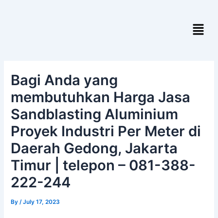
Skip
Post
to
navigation
Menu
content
Bagi Anda yang
membutuhkan Harga Jasa
Sandblasting Aluminium
Proyek Industri Per Meter di
Daerah Gedong, Jakarta
Timur | telepon – 081-388-
222-244
By
/
July 17, 2023