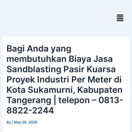
Skip
Post
to
navigation
Menu
content
Bagi Anda yang
membutuhkan Biaya Jasa
Sandblasting Pasir Kuarsa
Proyek Industri Per Meter di
Kota Sukamurni, Kabupaten
Tangerang | telepon – 0813-
8822-2244
By
/
May 28, 2025