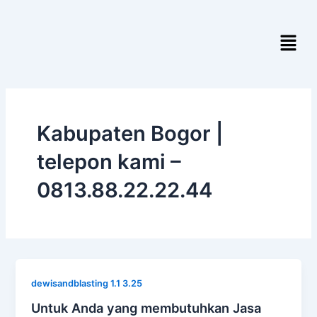
Skip
to
Menu
content
Kabupaten Bogor |
telepon kami –
0813.88.22.22.44
dewisandblasting 1.1 3.25
Untuk Anda yang membutuhkan Jasa